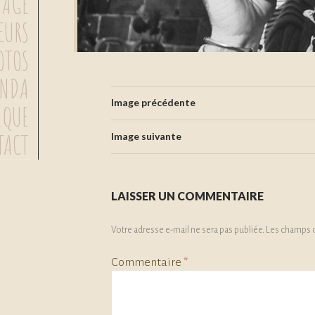
MAGE
ŒURS
OTOS
ENDA
Image précédente
IQUE
TACT
Image suivante
LAISSER UN COMMENTAIRE
Votre adresse e-mail ne sera pas publiée.
Les champs o
Commentaire
*