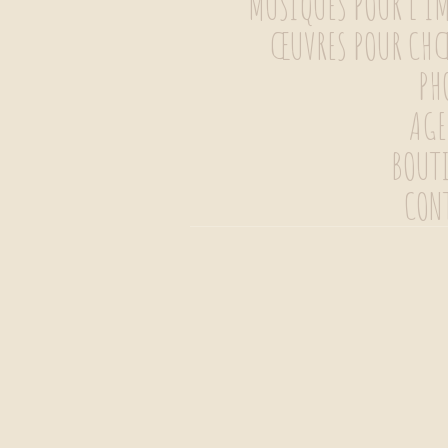
MUSIQUES POUR L’I
CONTENU
ŒUVRES POUR CH
PH
AG
BOUT
CON