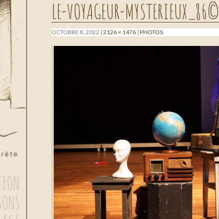
LE-VOYAGEUR-MYSTERIEUX_86
OCTOBRE 8, 2022
2126 × 1476
PHOTOS
TION
SONS