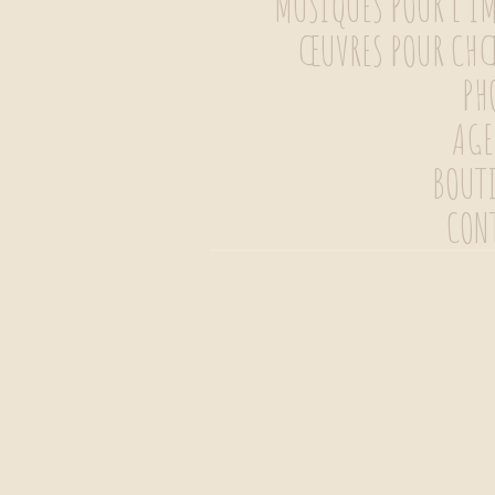
MUSIQUES POUR L’I
CONTENU
ŒUVRES POUR CH
PH
AG
BOUT
CON