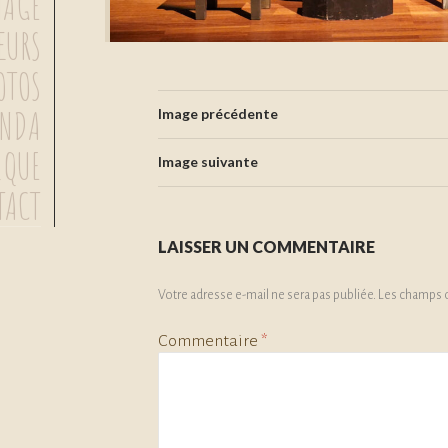
MAGE
ŒURS
OTOS
ENDA
Image précédente
IQUE
Image suivante
TACT
LAISSER UN COMMENTAIRE
Votre adresse e-mail ne sera pas publiée.
Les champs o
Commentaire
*