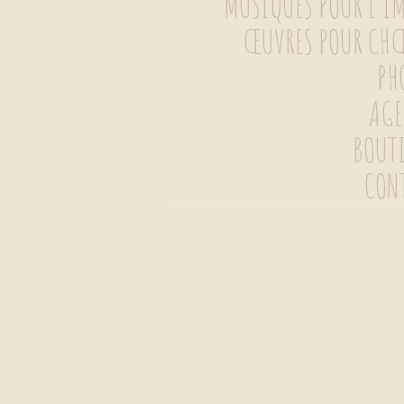
MUSIQUES POUR L’I
CONTENU
ŒUVRES POUR CH
PH
AG
BOUT
CON