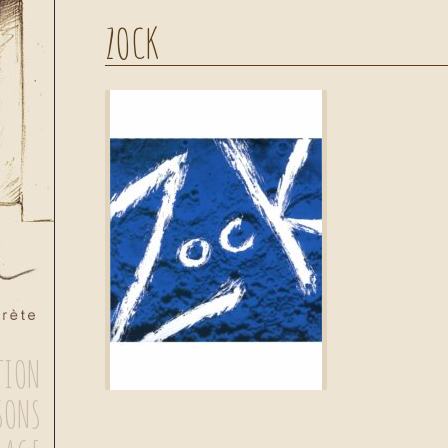
ZOCK
TION
SONS