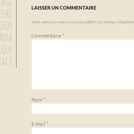
MAGE
LAISSER UN COMMENTAIRE
ŒURS
OTOS
Votre adresse e-mail ne sera pas publiée.
Les champs obligatoir
ENDA
Commentaire
*
IQUE
TACT
Nom
*
E-mail
*