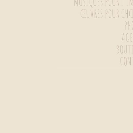
MUSIQUES POUR L’I
CONTENU
ŒUVRES POUR CH
PH
AG
BOUT
CON