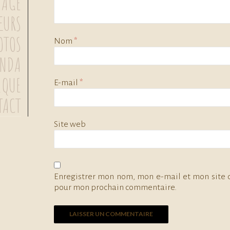
MAGE
ŒURS
OTOS
Nom
*
ENDA
IQUE
E-mail
*
TACT
Site web
Enregistrer mon nom, mon e-mail et mon site 
pour mon prochain commentaire.