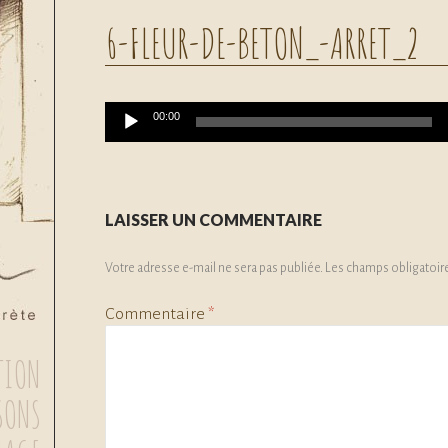
6-FLEUR-DE-BETON_-ARRET_2
Lecteur
audio
00:00
LAISSER UN COMMENTAIRE
Votre adresse e-mail ne sera pas publiée.
Les champs obligatoir
Commentaire
*
TION
SONS